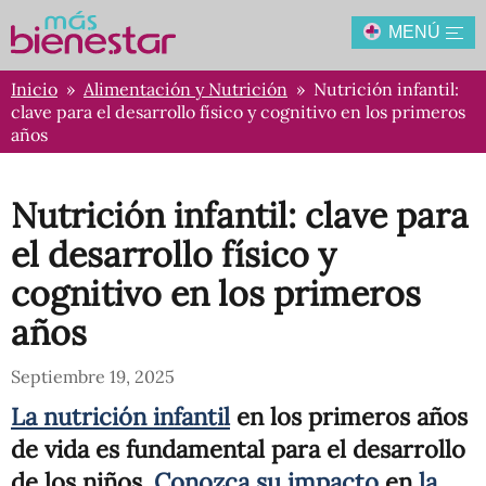
MENÚ
Inicio
»
Alimentación y Nutrición
» Nutrición infantil:
clave para el desarrollo físico y cognitivo en los primeros
años
Nutrición infantil: clave para
el desarrollo físico y
cognitivo en los primeros
años
Septiembre 19, 2025
La nutrición infantil
en los primeros años
de vida es fundamental para el desarrollo
de los niños.
Conozca su impacto
en
la